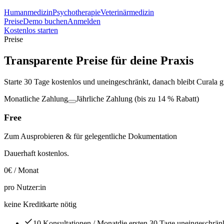
Humanmedizin
Psychotherapie
Veterinärmedizin
Preise
Demo buchen
Anmelden
Kostenlos starten
Preise
Transparente Preise für deine Praxis
Starte 30 Tage kostenlos und uneingeschränkt, danach bleibt Curala g
Monatliche Zahlung
Jährliche Zahlung
(bis zu
14
% Rabatt)
Free
Zum Ausprobieren & für gelegentliche Dokumentation
Dauerhaft kostenlos.
0
€ / Monat
pro Nutzer:in
keine Kreditkarte nötig
10 Konsultationen
/ Monat
die ersten 30 Tage uneingeschrän