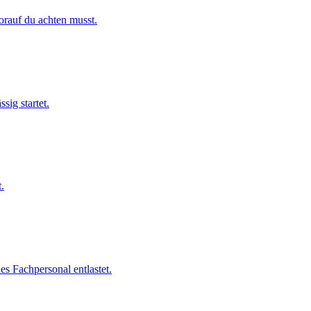
rauf du achten musst.
sig startet.
.
 Fachpersonal entlastet.