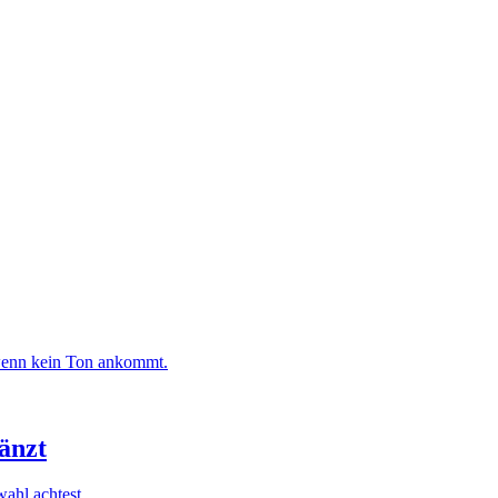
 wenn kein Ton ankommt.
änzt
ahl achtest.