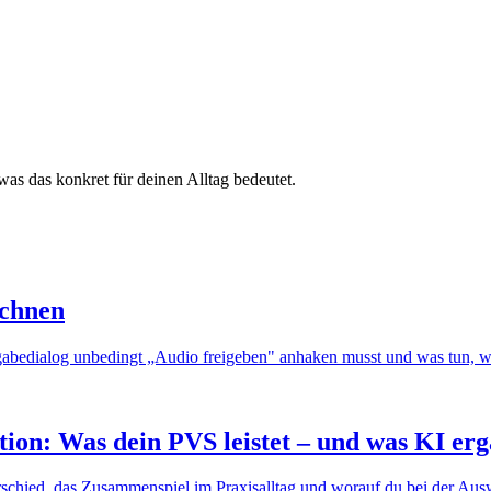
as das konkret für deinen Alltag bedeutet.
ichnen
igabedialog unbedingt „Audio freigeben" anhaken musst und was tun,
on: Was dein PVS leistet – und was KI erg
schied, das Zusammenspiel im Praxisalltag und worauf du bei der Ausw