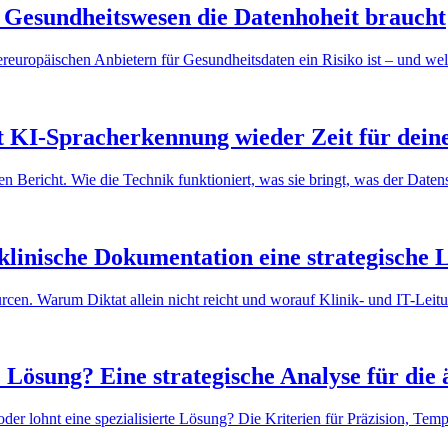
 Gesundheitswesen die Datenhoheit braucht
ischen Anbietern für Gesundheitsdaten ein Risiko ist – und welche
 KI-Spracherkennung wieder Zeit für deine
en Bericht. Wie die Technik funktioniert, was sie bringt, was der Daten
klinische Dokumentation eine strategische 
cen. Warum Diktat allein nicht reicht und worauf Klinik- und IT-Leitu
e Lösung? Eine strategische Analyse für die
der lohnt eine spezialisierte Lösung? Die Kriterien für Präzision, Tem