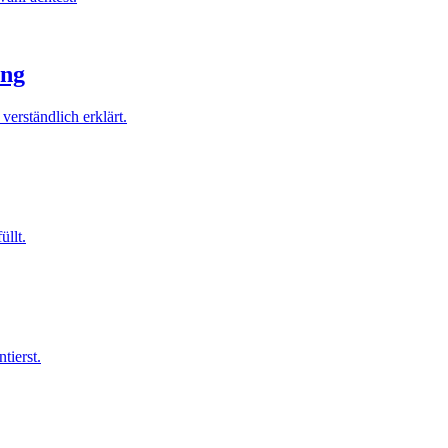
ung
erständlich erklärt.
üllt.
tierst.