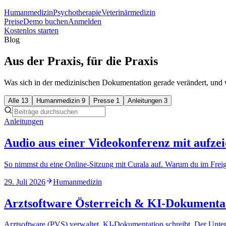
Humanmedizin
Psychotherapie
Veterinärmedizin
Preise
Demo buchen
Anmelden
Kostenlos starten
Blog
Aus der Praxis, für die Praxis
Was sich in der medizinischen Dokumentation gerade verändert, und w
Alle
13
Humanmedizin
9
Presse
1
Anleitungen
3
Anleitungen
Audio aus einer Videokonferenz mit aufze
So nimmst du eine Online-Sitzung mit Curala auf. Warum du im Fre
29. Juli 2026
Humanmedizin
Arztsoftware Österreich & KI-Dokumentati
Arztsoftware (PVS) verwaltet, KI-Dokumentation schreibt. Der Unter