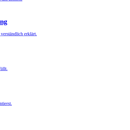
ung
erständlich erklärt.
üllt.
tierst.