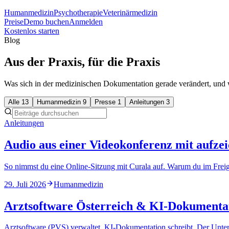
Humanmedizin
Psychotherapie
Veterinärmedizin
Preise
Demo buchen
Anmelden
Kostenlos starten
Blog
Aus der Praxis, für die Praxis
Was sich in der medizinischen Dokumentation gerade verändert, und w
Alle
13
Humanmedizin
9
Presse
1
Anleitungen
3
Anleitungen
Audio aus einer Videokonferenz mit aufze
So nimmst du eine Online-Sitzung mit Curala auf. Warum du im Fre
29. Juli 2026
Humanmedizin
Arztsoftware Österreich & KI-Dokumentati
Arztsoftware (PVS) verwaltet, KI-Dokumentation schreibt. Der Unter