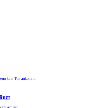
 wenn kein Ton ankommt.
änzt
ahl achtest.