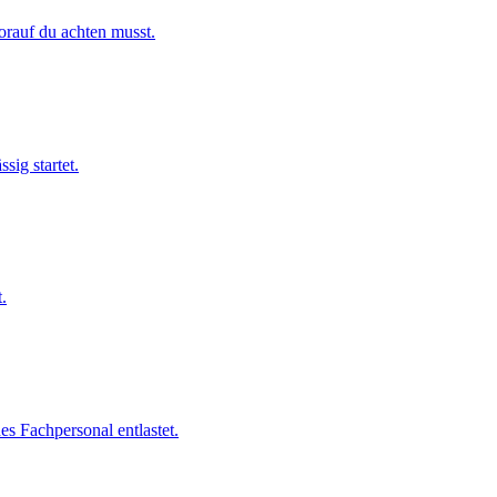
rauf du achten musst.
sig startet.
.
 Fachpersonal entlastet.