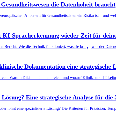
 Gesundheitswesen die Datenhoheit braucht
ischen Anbietern für Gesundheitsdaten ein Risiko ist – und welche
 KI-Spracherkennung wieder Zeit für deine
en Bericht. Wie die Technik funktioniert, was sie bringt, was der Daten
klinische Dokumentation eine strategische 
cen. Warum Diktat allein nicht reicht und worauf Klinik- und IT-Leitu
e Lösung? Eine strategische Analyse für die
der lohnt eine spezialisierte Lösung? Die Kriterien für Präzision, Tem