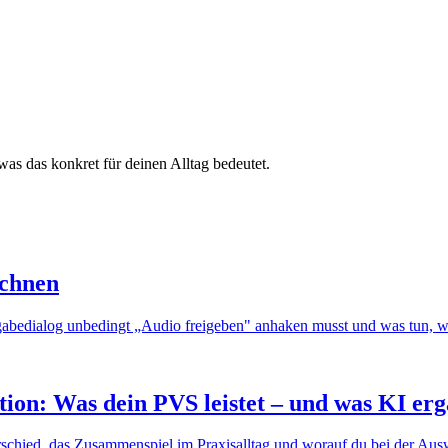
as das konkret für deinen Alltag bedeutet.
ichnen
igabedialog unbedingt „Audio freigeben" anhaken musst und was tun,
on: Was dein PVS leistet – und was KI erg
schied, das Zusammenspiel im Praxisalltag und worauf du bei der Ausw